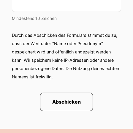
einfach eine Folge verhindern
00:00:50: will?!
Mindestens 10 Zeichen
00:00:50: Ach du... Das ist natürlich im Bereich
des möglichen.
Durch das Abschicken des Formulars stimmst du zu,
dass der Wert unter "Name oder Pseudonym"
00:00:55: Dass sich der
gespeichert wird und öffentlich angezeigt werden
00:00:55: Elektrik bei euch im Haus gesagt
kann. Wir speichern keine IP-Adressen oder andere
diese linksgrün versifften Clown Dem verhau ich
personenbezogene Daten. Die Nutzung deines echten
jetzt eine Folge Podcast.
Namens ist freiwillig.
00:01:02: Der ist im Auftrag Kubikis, der wurde
in den Gellern eingestiegen.
Abschicken
00:01:05: Na ja gut das ist der Mittelstand!
00:01:08: Das heißt aber eigentlich ändert sich
für mich heute bei diesem Podcast wieder nix?