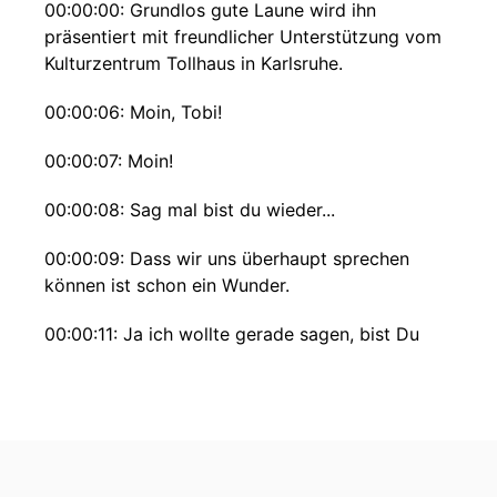
00:00:00: Grundlos gute Laune wird ihn
präsentiert mit freundlicher Unterstützung vom
Kulturzentrum Tollhaus in Karlsruhe.
00:00:06: Moin, Tobi!
00:00:07: Moin!
00:00:08: Sag mal bist du wieder...
00:00:09: Dass wir uns überhaupt sprechen
können ist schon ein Wunder.
00:00:11: Ja ich wollte gerade sagen, bist Du
wieder in einem Hotel oder das sieht so
ungewohnt aus?
00:00:16: Ne, ich bin im anderen Raum unseres
Hauses gezwungenermaßen weil es werden
grade bei uns ein paar elektronische Arbeiten